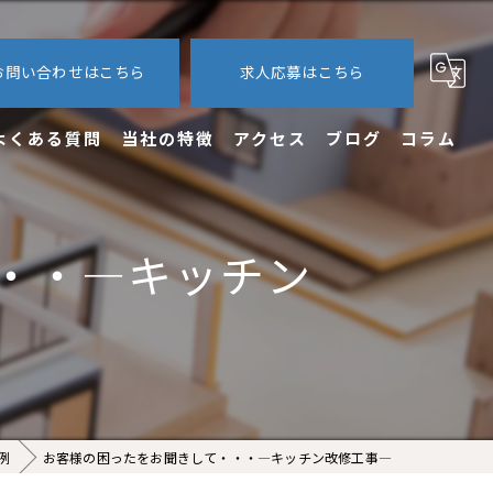
お問い合わせはこちら
求人応募はこちら
よくある質問
当社の特徴
アクセス
ブログ
コラム
内装
・・―キッチン
外装
エクステリア
新築
求人
例
お客様の困ったをお聞きして・・・―キッチン改修工事―