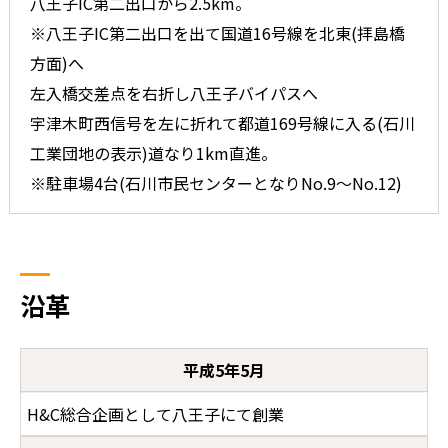
八王子IC第二出口から2.5km。
※八王子IC第二出口を出て国道16号線を北東(拝島橋
方面)へ
左入橋交差点を右折し八王子バイパスへ
宇津木町西信号を左に折れて都道169号線に入る(石川
工業団地の表示)道なり1km直進。
※駐車場4台(石川市民センターとなりNo.9～No.12)
沿革
平成5年5月
H&C総合企画として八王子にて創業