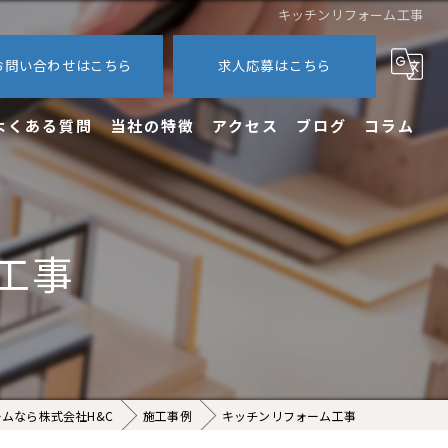
キッチンリフォーム工事
お問い合わせはこちら
求人応募はこちら
よくある質問
当社の特徴
アクセス
ブログ
コラム
内装
外装
工事
エクステリア
新築
求人
ムなら株式会社H&C
施工事例
キッチンリフォーム工事