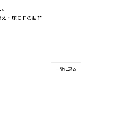
え。
替え・床ＣＦの貼替
一覧に戻る