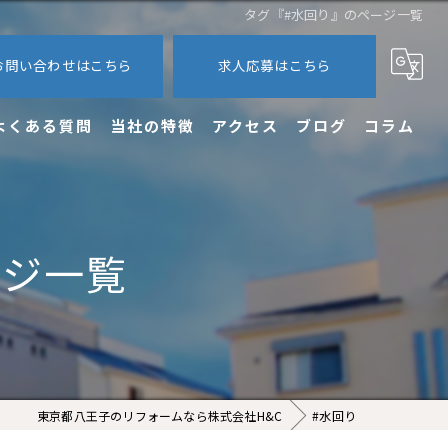
タグ『#水回り』のページ一覧
お問い合わせはこちら
求人応募はこちら
よくある質問
当社の特徴
アクセス
ブログ
コラム
内装
外装
ージ一覧
エクステリア
新築
求人
東京都八王子のリフォームなら株式会社H&C
#水回り