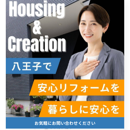
関連タグ
#工務店
#雨漏り
#水栓交換
#リノベーション
#八王子
#リフォーム
#水回り
#間取り変更
#外壁塗装
#バリアフリー
#解体工事
#店舗
#マンション
カテゴリー
Categories
お気軽にお問い合わせください
全てのカテゴリー