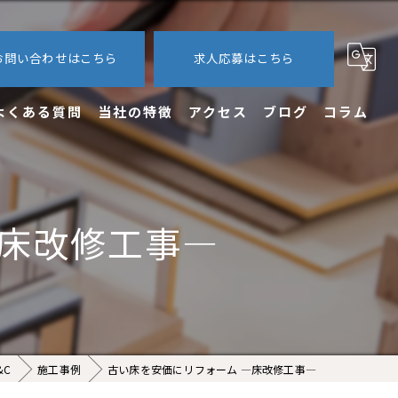
お問い合わせはこちら
求人応募はこちら
よくある質問
当社の特徴
アクセス
ブログ
コラム
内装
外装
―床改修工事―
エクステリア
新築
求人
&C
施工事例
古い床を安価にリフォーム ―床改修工事―