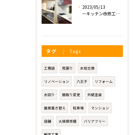
2023/05/13
ーキッチン改修工事ー
タグ
Tags
工務店
雨漏り
水栓交換
リノベーション
八王子
リフォーム
水回り
間取り変更
外壁塗装
屋根葺き替え
駐車場
マンション
店舗
大規模修繕
バリアフリー
解体工事