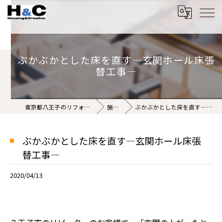
ぶかぶかとした床を直す―玄関ホール床張
替工事―
東京都八王子のリフォームなら株式会社H&C
施工事例
ぶかぶかとした床を直す―玄関ホール床張替工事―
ぶかぶかとした床を直す―玄関ホール床張
替工事―
2020/04/13