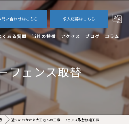
お問い合わせはこちら
求人応募はこちら
よくある質問
当社の特徴
アクセス
ブログ
コラム
内装
－フェンス取替
外装
エクステリア
新築
求人
例
近くのおかかえ大工さんの工事－フェンス取替修繕工事－