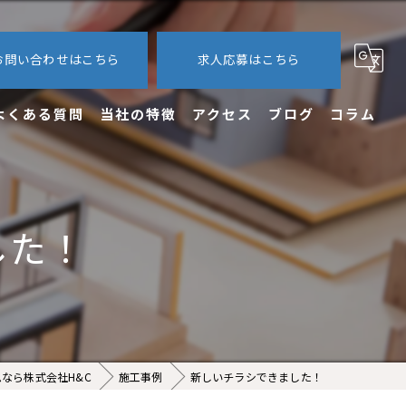
お問い合わせはこちら
求人応募はこちら
よくある質問
当社の特徴
アクセス
ブログ
コラム
内装
外装
した！
エクステリア
新築
求人
なら株式会社H&C
施工事例
新しいチラシできました！