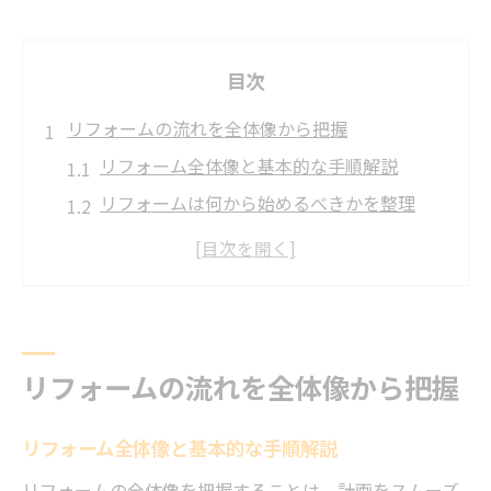
目次
リフォームの流れを全体像から把握
リフォーム全体像と基本的な手順解説
リフォームは何から始めるべきかを整理
リフォーム流れと期間の目安と注意点
リフォーム打ち合わせの進め方とコツを紹
介
DIYリフォームと業者依頼の違いを理解
リフォームの流れを全体像から把握
工事手順と進め方の失敗しにくい秘訣
リフォーム工事手順を一軒家で徹底解説
リフォーム全体像と基本的な手順解説
壁と床、どちらを先に施工するべきか
リフォームの全体像を把握することは、計画をスムーズ