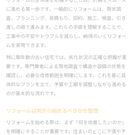
現場でのリフォーム段取りと効率化の方法
に進める第一歩です。一般的にリフォームは、現状調
リフォーム進行中によくあるトラブル事例
査、プランニング、見積もり、契約、施工、検査、引き
失敗しないためのリフォーム計画の立て方
渡しの順で進みます。これらの手順を理解することで、
500万円予算で実現できる改修範囲とは
工事中の不安やトラブルを減らし、納得のいくリフォー
リフォームで500万円の予算配分例を紹介
ムを実現できます。
水回りや内装など現実的なリフォーム範囲
特に築年数の古い住宅では、劣化状況の正確な把握が重
500万円でできるリフォーム内容の選び方
要です。専門業者による現地調査で構造や設備の状態を
DIYと業者依頼を上手に組み合わせる方法
確認し、必要な改修範囲を明確にします。これを基に具
効果的なリフォーム優先順位の決め方解説
体的なプランを立て、予算や工期を調整しながら進める
のが基本的な流れです。
築40年住宅リフォーム後の住み続け方
築40年住宅のリフォーム適正時期を知る
リフォームは何から始めるべきかを整理
フルリフォーム後は何年住めるかの目安
リフォームを始める際は、まず「何を改善したいのか」
リフォーム後の耐用年数を延ばす工夫
を明確にすることが重要です。住まいのどこに不満や不
今後も安心できるメンテナンス計画方法