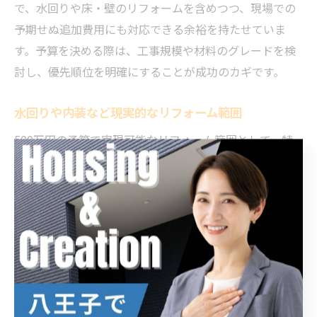
で、水回りや床・壁のリフォームを含めつつ、現場での
予期せぬ追加費用にも対応できる余裕を持たせていま
す。予算を決める際は、工事規模や材料のグレードを検
討し、優先順位を明確にすることが成功のカギです。
水回りや内装など現実的なリフォーム範囲
500万円の予算で実現可能なリフォーム範囲として、特
に水回りの改修は重要なポイントです。キッチンや浴
室、トイレの設備更新は住み心地を大きく改善し、耐久
性や省エネ性能の向上にもつながります。これらは一般
的に費用がかかるため、予算の約40％を割り当てるケー
スが多いです。
また、内装面では壁紙の張り替えや床材の交換、断熱性
能向上を目的とした窓まわりの改修などが現実的な範囲
です。これにより、見た目の刷新だけでなく快適性の向