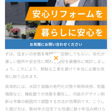
上も期待でき、築年数が経過した家でも長く住み続ける
基盤を作ることができます。
500万円でできるリフォーム内容の選び方
500万円でリフォームを計画する際は、優先順位を明確
お気軽にお問い合わせください
にし、費用対効果の高い工事を選ぶことが大切です。ま
ずは、住まいの状態を専門家に診断してもらい、劣化が
お気軽にお問い合わせください
激しい箇所や安全性に関わる部分を最優先に検討しまし
ょう。これにより、無駄な工事を避けて本当に必要な改
修に絞り込めます。
具体的には、水回り設備の老朽化対策や断熱改修、耐震
補強など、機能面での改善を優先し、内装のデザイン刷
新は予算の範囲内で調整する方法が効果的です。こうし
た選び方は、築40年の住宅でも快適に数十年住み続けら