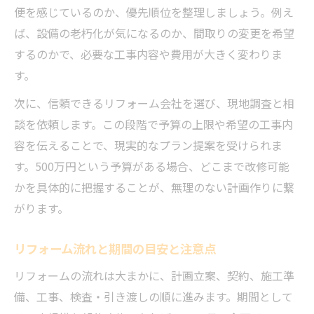
便を感じているのか、優先順位を整理しましょう。例え
リフォームで住み心地を向上させる工夫
ば、設備の老朽化が気になるのか、間取りの変更を希望
リフォーム工程で生じる期間や注意点
するのかで、必要な工事内容や費用が大きく変わりま
リフォーム期間の目安とスケジュール管理
す。
工事中に発生しやすい遅延の原因と対策
次に、信頼できるリフォーム会社を選び、現地調査と相
工程表で分かるリフォーム進行のコツ
談を依頼します。この段階で予算の上限や希望の工事内
打ち合わせで意識すべき工程の確認方法
容を伝えることで、現実的なプラン提案を受けられま
す。500万円という予算がある場合、どこまで改修可能
追加工事や予算オーバーを防ぐ注意点
かを具体的に把握することが、無理のない計画作りに繋
引き渡し後も安心の計画的リフォーム
がります。
リフォーム引き渡し時に確認すべき事項
引き渡し後のトラブル防止策とお礼のマナ
リフォーム流れと期間の目安と注意点
ー
リフォームの流れは大まかに、計画立案、契約、施工準
アフターサービスや保証内容の見極め方
備、工事、検査・引き渡しの順に進みます。期間として
長期間住むための定期点検ポイント紹介