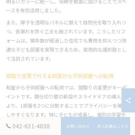
明るいカラーに統一し、収納を壁面に設けることでスペ
ースを有効活用しました。
また、障子を透明なパネルに替えて自然光を取り入れつ
つ、音漏れを防ぐ工夫も施されています。こうしたリフ
ォームは、築年数が経過した住宅でも費用を抑えつつ快
適な子ども部屋を実現できるため、実用的な選択肢とし
て注目されています。
間取り変更で叶える和室から子供部屋への転用
和室から子供部屋への転用では、間取りの変更がキーポ
イントです。間仕切り壁の新設やスライドドアの導入に
より、1部屋を2つに分割することでプライバシーを確保
しやすくなります。特に子どもが成長し、個別の学習や
プライベート空間を求める場合に効果的です。
042-631-4838
お問い合わせ
求人応募はこちら