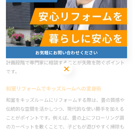
的な部屋の使い方を柔軟に変えることができます。
また、収納一体型の間仕切り壁やスライドドアを採用す
る事例も多く、限られたスペースを有効活用しつつプラ
イバシーを確保しています。これらの工夫は、費用を抑
えつつ機能性を高める点で注目されています。リフォー
お気軽にお問い合わせください
ム費用は使用する素材や施工範囲により異なりますが、
計画段階で専門家に相談することが失敗を防ぐポイント
お気軽にお問い合わせください
です。
和室リフォームでキッズルームへの変身術
和室をキッズルームにリフォームする際は、畳の質感や
伝統的な空間を活かしつつ、現代的な使い勝手を加える
ことがポイントです。例えば、畳の上にフローリング調
のカーペットを敷くことで、子どもが遊びやすく掃除も