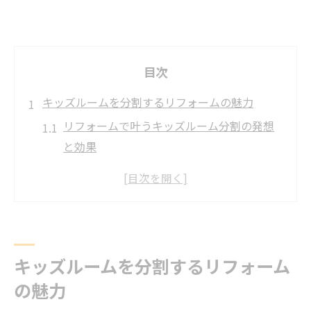
目次
キッズルームを分割するリフォームの魅力
リフォームで叶うキッズルーム分割の発想
と効果
成長に合わせた子供部屋リフォームの実例
紹介
リフォームによる空間活用術と快適さ向上
の秘密
使わなくなった部屋のリフォーム最新アイ
キッズルームを分割するリフォーム
デア集
の魅力
キッズルーム分割で家族のプライバシーを