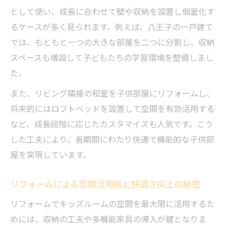
として使い、成長に合わせて壁や収納を設置し個室化す
子供部屋リフォームでロフト導入の注意点
るケースが多く見られます。例えば、八王子の一戸建て
最新リフォーム事例から学ぶ部屋分割アイ
では、もともと一つの大きな部屋を二つに分割し、収納
デア
スペースも増設して子どもたちの学習環境を整備しまし
和室リフォームでキッズルームへの変身術
た。
部屋の仕切りリフォーム費用とポイント解
また、リビング隣接の和室を子供部屋にリフォームし、
説
将来的にはロフトベッドを設置して空間を有効活用する
子供部屋リフォーム補助金活用のポイント
など、成長段階に応じたカスタマイズも人気です。こう
リフォーム補助金で子供部屋分割を賢く実
した工夫により、長期間にわたり快適で機能的な子供部
現
屋を実現しています。
子供部屋リフォーム補助金の条件と活用法
間取り変更リフォーム費用と補助金の関係
リフォームによる空間活用術と快適さ向上の秘密
リフォーム補助金活用による最新アイデア
リフォームでキッズルームの空間を最大限に活用するた
紹介
めには、収納の工夫や多機能家具の導入が鍵となりま