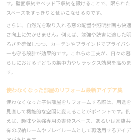
申請前に知っておくべきリフォームの注意
す。壁面収納やベッド下収納を設けることで、限られた
点
スペースをすっきりと使いこなせるのです。
リフォームで叶う中学生向け部屋づくり
さらに、自然光を取り入れる窓の配置や照明計画も快適
中学生向け子供部屋リフォームの基本アイ
さ向上に欠かせません。例えば、勉強や読書に適した明
デア
るさを確保しつつ、カーテンやブラインドでプライバシ
リフォームで実現する中学生３人部屋の工
ーも守る設計が効果的です。これらの工夫が、日々の暮
夫
らしにおける子どもの集中力やリラックス効果を高めま
す。
間仕切りやロフトで叶えるリフォームの魅
力
使わなくなった部屋のリフォーム最新アイデア集
成長に合うリフォームプランの選び方と注
意点
使わなくなった子供部屋をリフォームする際は、用途を
見直して機能的な空間に変えることがポイントです。例
子供部屋のリフォーム費用と賢い分割方法
えば、趣味や勉強専用の書斎スペース、あるいは家族共
和室をキッズルームに変身させる方法
有の収納ルームやプレイルームとして再活用するアイデ
和室リフォームでキッズルーム化するポイ
アがあります。