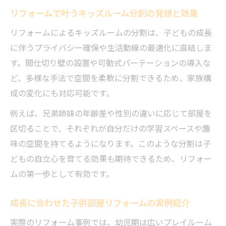
守る工夫
リフォームで叶うキッズルーム分割の発想と効果
子供部屋リフォームで快適空間を実現
リフォームによるキッズルームの分割は、子どもの成長
リフォームで実現する中学生向け子供部屋
に伴うプライバシー確保や生活動線の最適化に直結しま
の工夫
す。間仕切り壁の設置や可動式パーテーションの導入な
子供部屋リフォームアイデアで感じる快適
ど、多様な手法で空間を柔軟に分割できるため、家族構
性の差
成の変化にも対応可能です。
間仕切りリフォームで子供の居場所を最適
例えば、兄弟姉妹の年齢差や性別の違いに応じて部屋を
化する方法
区切ることで、それぞれが自分だけの学習スペースや趣
キッズルームのリフォーム補助金を活用し
味の空間を持てるようになります。このような分割は子
た事例
どもの自立心を育てる効果も期待できるため、リフォー
成長に寄り添うリフォームプランの選び方
ムの第一歩として有効です。
使わなくなった部屋を最新キッズルームへ
成長に合わせた子供部屋リフォームの実例紹介
リフォームで使わなくなった部屋を有効活
実際のリフォーム事例では、幼児期は広いプレイルーム
用