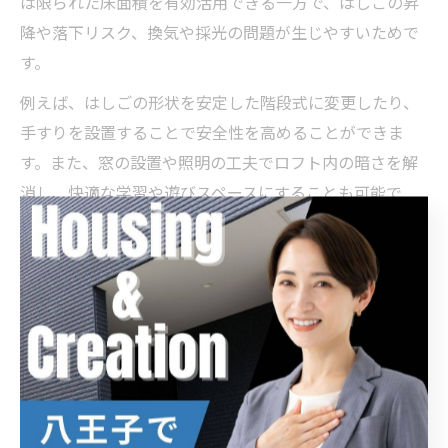
は限られた床面積を有効活用できる一方で、はしごの昇
降や落下リスク、換気や採光の問題が生じやすいためで
す。
例えば、はしごの形状を安定した階段式に変更したり、
手すりを設置することで安全性を高めることができま
す。また、窓の設置や照明の工夫でロフト内の暗さを解
消し、快適な学習や遊びスペースにすることも可能で
す。これらの配慮を怠ると、子どもが使いにくくなり、
リフォームの効果が半減する恐れがあります。
最新リフォーム事例から学ぶ部屋分割アイデア
最新のリフォーム事例を参考にすると、子供部屋の間取
り分割には多様なアイデアがあることがわかります。例
えば、可動式のパーテーションを活用し、成長に応じて
簡単に空間を仕切る方法が人気です。これにより、将来