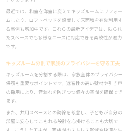
ント
最近では、和室を洋室に変えてキッズルームにリフォー
使わなくなった和室のリフォーム実例紹介
ムしたり、ロフトベッドを設置して床面積を有効利用す
間取り変更で叶える和室から子供部屋への
る事例も増加中です。これらの最新アイデアは、限られ
転用
たスペースでも多様なニーズに対応できる柔軟性が魅力
リフォームで和室を明るく快適な空間へ
です。
和室改修費用と子供部屋分割の工夫を解説
キッズルーム分割で家族のプライバシーを守る工夫
キッズルームを分割する際は、家族全体のプライバシー
保護も重要なポイントです。遮音性の高い壁材や引き戸
の採用により、音漏れを防ぎつつ個々の空間を確保でき
ます。
また、共用スペースとの動線を考慮し、子どもが自分の
部屋に安心してこもれる設計を心掛けることも大切で
す。こうした工夫が、家族間のストレス軽減や快適な生