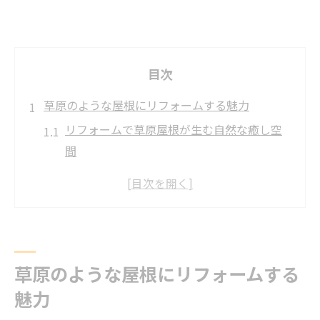
目次
草原のような屋根にリフォームする魅力
リフォームで草原屋根が生む自然な癒し空
間
草原リフォームがもたらす快適な暮らしの
変化
屋根に草を生やすことで断熱効果を高める
秘訣
草屋根リフォームで得られる景観と環境の
草原のような屋根にリフォームする
両立
魅力
リフォーム草原化が住まいの価値を高める