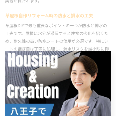
美観が保たれます。
草屋根自作リフォーム時の防水と排水の工夫
草屋根DIYで最も重要なポイントの一つが防水と排水の
工夫です。屋根に水分が滞留すると建物の劣化を招くた
め、耐久性の高い防水シートの使用が必須です。特にシ
ートの継ぎ目は丁寧に処理し、漏水リスクを最小限に抑
えましょう。
また、排水層には軽石や砂利を用い、余分な水を速やか
に流す仕組みを設けることが効果的です。これにより根
腐れを防ぎ、草の健康な成長を促進します。排水口の定
期的な清掃も忘れずに行いましょう。
屋根に草を生やす際の施工上の注意点
屋根に草を生やす施工では、屋根の耐荷重を十分に考慮