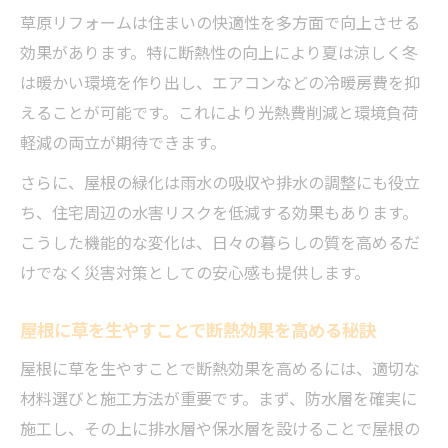
草原リフォームは住まいの快適性を多方面で向上させる
草屋根自作リフォーム時の防水と排水の工
効果があります。特に断熱性の向上により夏は涼しく冬
夫
は暖かい環境を作り出し、エアコンなどの冷暖房費を抑
屋根に草を生やす際の施工上の注意点
えることが可能です。これにより光熱費削減と環境負荷
リフォーム草原自作で避けたい失敗事例
軽減の両立が期待できます。
自然素材を活かした草原リフォームガイド
さらに、屋根の緑化は雨水の吸収や排水の調整にも役立
リフォームに最適な自然素材選びと活用法
ち、住宅周辺の水害リスクを低減する効果もあります。
草原リフォームで使えるエコな素材の特徴
こうした機能的な変化は、日々の暮らしの質を高めるだ
自然素材の草屋根でリフォームする際の工
けでなく災害対策としての安心感も提供します。
夫
屋根に草を生やすことで断熱効果を高める秘訣
リフォーム草原の美しさを保つ素材選定術
草屋根リフォームで実践したい環境配慮ポ
屋根に草を生やすことで断熱効果を高めるには、適切な
イント
材料選びと施工方法が重要です。まず、防水層を確実に
草屋根で実現するエコな住まいの工夫
施工し、その上に排水層や保水層を設けることで屋根の