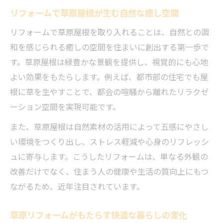
理由
リフォームで草原屋根が生む自然な癒し空間
屋根に草を生やすDIYリフォーム入門
リフォームで草原屋根を取り入れることは、自然との調
DIYリフォームで草屋根を実現する準備と流
和を感じられる癒しの空間を住まいに創出する第一歩で
れ
す。草原屋根は緑豊かな景観を提供し、視覚的にも心地
屋根に草を生やすためのリフォーム基礎知
よい効果をもたらします。例えば、都市部の住宅でも屋
識
根に草を生やすことで、都会の喧騒から離れたリラクゼ
ーション空間を実現可能です。
草原リフォームDIYに必要な素材と道具の選
び方
また、草原屋根は自然素材の活用によって五感にやさし
草屋根自作で押さえたいリフォームのコツ
い環境をつくり出し、ストレス軽減や心身のリフレッシ
DIYで草原屋根を作るポイントと失敗回避策
ュに寄与します。こうしたリフォームは、単なる外観の
改善だけでなく、住まう人の健康や生活の質向上にもつ
草屋根自作の基本手順と注意点を解説
ながるため、近年注目されています。
草屋根自作リフォームの工程と必要な準備
リフォームで草屋根を作る際の施工手順解
草原リフォームがもたらす快適な暮らしの変化
説