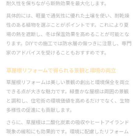
耐久性を保ちながら断熱効果を最大化します。
リフォームで叶える草屋根の断熱効果と快
適性
具体的には、軽量で通気性に優れた土壌を使い、耐乾燥
草原屋根リフォームで省エネな暮らしを実
性のある植物を選ぶことがポイントです。これにより夏
現
場の熱を遮断し、冬は保温効果を高めることが可能とな
ります。DIYでの施工では防水層の傷つきに注意し、専門
リフォーム草原化で得られるエコな魅力と
家のアドバイスを受けることもおすすめです。
実例
草屋根が生み出す環境に優しいリフォーム
草屋根リフォームで得られる景観と環境の両立
術
草屋根リフォームは美しい景観の創出と環境保全を両立
エコリフォームで草屋根を長持ちさせるコ
できる点が大きな魅力です。緑豊かな屋根は周囲の景観
ツ
と調和し、住宅街の環境価値を高めるだけでなく、生物
小屋の屋根の作り方を草原風にアレンジ
多様性の促進にも貢献します。
小屋リフォームで草原屋根を取り入れるア
さらに、草屋根は二酸化炭素の吸収やヒートアイランド
イデア
現象の緩和にも効果的です。環境に配慮したリフォーム
草屋根小屋を作るリフォームの基本ステッ