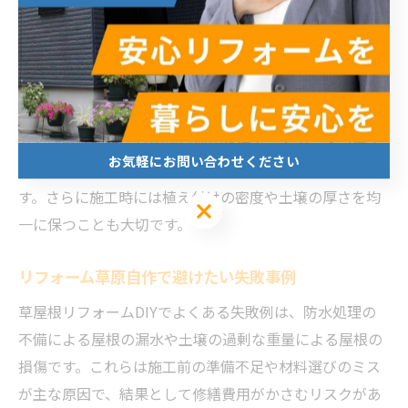
することが重要です。草屋根は土壌や水分の重みが加わ
るため、事前に専門家に相談し、構造補強が必要か見極
めることをおすすめします。
また、植物の選定も注意点の一つです。屋根の環境に適
した耐乾性や根張りの浅い種類を選ぶことで、メンテナ
お気軽にお問い合わせください
ンスの手間を減らし、長期間美しい緑化を維持できま
す。さらに施工時には植え付けの密度や土壌の厚さを均
お気軽にお問い合わせください
一に保つことも大切です。
リフォーム草原自作で避けたい失敗事例
草屋根リフォームDIYでよくある失敗例は、防水処理の
不備による屋根の漏水や土壌の過剰な重量による屋根の
損傷です。これらは施工前の準備不足や材料選びのミス
が主な原因で、結果として修繕費用がかさむリスクがあ