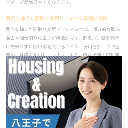
イメージが湧きやすくなります。
費用を抑えた間取り変更リフォーム事例の特徴
費用を抑えた間取り変更リフォームでは、部分的な壁の
撤去や間仕切りの工夫が特徴的です。例えば、壁を完全
に撤去せずに開口部を広げることで、費用を抑えつつ空
間の一体感を創出しています。また、既存設備の再利用
や簡易的な仕上げ材の活用もコスト削減に寄与します。
こうした実例から、予算内で理想の間取りを実現するた
めの具体的な方法が学べます。
おしゃれな間取り変更リフォーム実例で暮らし向上
おしゃれな間取り変更リフォームは、デザイン性と機能
性の両立が鍵です。実例では、開放的なリビングとダイ
ニングの一体化や、自然光を取り入れる大きな窓の設置