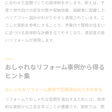
リフォーム事例から快適な住まい作りを学
に合わせた空間づくりの具体例を示します。例えば、子
ぶ
育て世代向けの安全対策や収納改善、高齢者に配慮した
戸建てリフォームの実例で間取り改善を体
バリアフリー設計がわかりやすく表現されています。こ
感
うした実例を参考にすることで、予算内で理想の住まい
に近づける具体的な計画を立てやすくなり、満足度の高
費用を抑えた戸建てリフォーム実例の魅力
いリフォームが実現します。
おしゃれな戸建てリフォーム事例で理想実
現
リフォーム実例と快適さの両立ポイント解
おしゃれなリフォーム事例から得る
説
費用を抑えたリフォーム事例のポイント解説
ヒント集
リフォーム事例で学ぶ費用を抑える工夫
おしゃれなリフォーム実例で空間演出の工夫を知る
予算内リフォーム実例の特徴と選び方のコ
ツ
リフォームでおしゃれな空間を演出するためには、具体
的な実例から工夫を学ぶことが重要です。実例では、照
実例で分かる費用別リフォームの成果と工