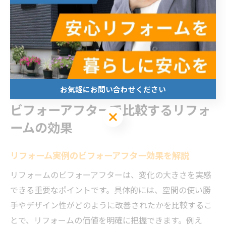
が人気です。また、収納を見せるディスプレイ棚として
活用するなど、インテリアとしての工夫も暮らしの質を
向上させています。こうした実例を参考に、センスと実
用性を兼ね備えた住まいづくりが可能です。
お気軽にお問い合わせください
ビフォーアフターで比較するリフォ
お気軽にお問い合わせください
ームの効果
リフォーム実例のビフォーアフター効果を解説
リフォームのビフォーアフターは、変化の大きさを実感
できる重要なポイントです。具体的には、空間の使い勝
手やデザイン性がどのように改善されたかを比較するこ
とで、リフォームの価値を明確に把握できます。例え