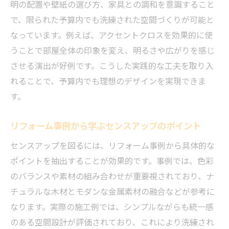
明の配置や壁紙の選び方、家具との調和を意識すること
夫
で、限られた予算内でも洗練された空間づくりが可能と
費用を抑えたおしゃれリフォーム実例の実
なっています。例えば、アクセントクロスを効果的に使
践法
うことで部屋全体の印象を変え、明るさや広がりを感じ
戸建てリフォーム事例で見るコスト削減ポ
させる演出が好例です。こうした実践的な工夫を取り入
イント
れることで、予算内でも理想のデザインを実現できま
ビフォーアフター写真で学ぶ費用対効果の
す。
違い
後悔しないリフォームの選択方法を実例から探
リフォーム事例から学ぶセンスアップのポイント
る
センスアップを図るには、リフォーム事例から具体的な
リフォーム実例から後悔しない選択ポイン
ポイントを抽出することが効果的です。事例では、色彩
トを学ぶ
のバランスや素材の組み合わせが重要視されており、ナ
ビフォーアフター実例が伝える後悔しない
チュラルな木材とモダンな金属素材の融合などが参考に
工夫
なります。実際の施工例では、シンプルながらも統一感
おしゃれリフォーム実例で後悔を防ぐ考え
のある空間設計が評価されており、これにより洗練され