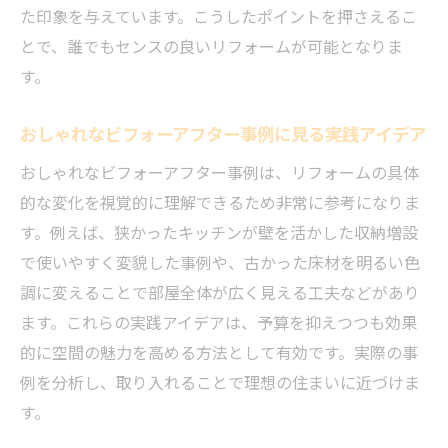
方
た印象を与えています。こうしたポイントを押さえるこ
費用と満足度を両立する実例選びのコツ
とで、誰でもセンスの良いリフォームが可能となりま
す。
戸建てリフォーム実例で後悔を減らす方法
リフォーム実例から学ぶ安心できる選択基
おしゃれなビフォーアフター事例に見る実践アイデア
準
おしゃれなビフォーアフター事例は、リフォームの具体
理想の住まいを叶えるリフォーム実例まとめ
的な変化を視覚的に理解できるため非常に参考になりま
リフォーム実例で分かる理想の住まい実現
す。例えば、狭かったキッチンが壁を活かした収納増設
法
で使いやすく変貌した事例や、古かった床材を明るい色
ビフォーアフターで見る理想空間の作り方
調に変えることで部屋全体が広く見える工夫などがあり
おしゃれリフォーム実例のアイデア総まと
ます。これらの実践アイデアは、予算を抑えつつも効果
め
的に空間の魅力を高める方法として有効です。実際の事
戸建てリフォーム事例から学ぶ理想の形
例を分析し、取り入れることで理想の住まいに近づけま
費用を抑えたリフォーム実例の成功事例紹
す。
介