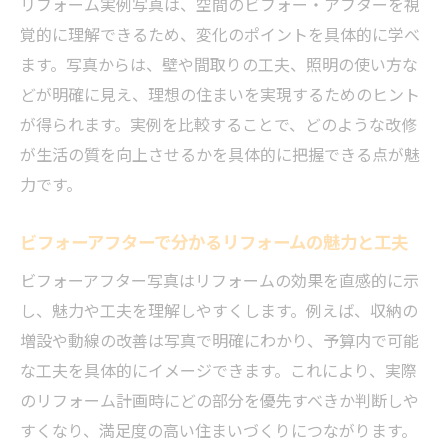
リフォーム実例写真は、空間のビフォー・アフターを視
に近づく
覚的に理解できるため、変化のポイントを具体的に学べ
おしゃれなリフォーム事例から得るヒント集
ます。写真からは、壁や間取りの工夫、照明の使い方な
おしゃれなリフォーム実例で空間演出の工
どが明確に見え、理想の住まいを実現するためのヒント
夫を知る
が得られます。実例を比較することで、どのような改修
が生活の質を向上させるかを具体的に把握できる点が魅
リフォーム事例から学ぶセンスアップのポ
力です。
イント
おしゃれなビフォーアフター事例に見る実
ビフォーアフターで分かるリフォームの魅力と工夫
践アイデア
ビフォーアフター写真はリフォームの効果を直感的に示
実例写真で知るリフォームのおしゃれな素
し、魅力や工夫を理解しやすくします。例えば、収納の
材選び
増設や動線の改善は写真で明確にわかり、予算内で可能
戸建てリフォーム事例に見るデザインの工
な工夫を具体的にイメージできます。これにより、実際
夫
のリフォーム計画時にどの部分を優先すべきか判断しや
費用を抑えたおしゃれリフォーム実例のポ
すくなり、満足度の高い住まいづくりにつながります。
イント