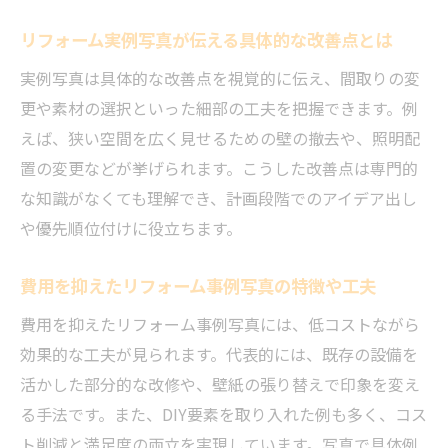
間取り変更に成功したリフォーム実例の魅力
リフォーム実例写真が伝える具体的な改善点とは
リフォーム実例で見る間取り変更の成功ポ
実例写真は具体的な改善点を視覚的に伝え、間取りの変
イント
更や素材の選択といった細部の工夫を把握できます。例
間取り変更リフォーム事例から得られる工
えば、狭い空間を広く見せるための壁の撤去や、照明配
夫とは
置の変更などが挙げられます。こうした改善点は専門的
ビフォーアフターでわかるリフォーム実例
な知識がなくても理解でき、計画段階でのアイデア出し
の変化
や優先順位付けに役立ちます。
戸建てリフォーム実例で叶える快適な間取
り
費用を抑えたリフォーム事例写真の特徴や工夫
費用を抑えた間取り変更リフォーム事例の
費用を抑えたリフォーム事例写真には、低コストながら
特徴
効果的な工夫が見られます。代表的には、既存の設備を
おしゃれな間取り変更リフォーム実例で暮
活かした部分的な改修や、壁紙の張り替えで印象を変え
らし向上
る手法です。また、DIY要素を取り入れた例も多く、コス
ト削減と満足度の両立を実現しています。写真で具体例
ビフォーアフターで比較するリフォームの効果