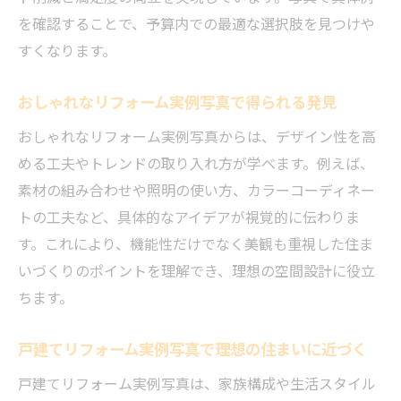
を確認することで、予算内での最適な選択肢を見つけや
リフォーム実例のビフォーアフター効果を
すくなります。
解説
ビフォーアフター写真で見るリフォームの
おしゃれなリフォーム実例写真で得られる発見
違い
おしゃれなリフォーム実例写真からは、デザイン性を高
費用別リフォーム実例の変化と効果に注目
める工夫やトレンドの取り入れ方が学べます。例えば、
おしゃれな空間へ変身したリフォーム実例
素材の組み合わせや照明の使い方、カラーコーディネー
紹介
トの工夫など、具体的なアイデアが視覚的に伝わりま
戸建てリフォーム事例で分かる効果的な改
す。これにより、機能性だけでなく美観も重視した住ま
善
いづくりのポイントを理解でき、理想の空間設計に役立
リフォーム実例が示す満足度アップの秘訣
ちます。
戸建てリフォーム実例に学ぶ快適な住まい作り
戸建てリフォーム実例写真で理想の住まいに近づく
戸建てリフォーム実例で知る快適空間の工
夫
戸建てリフォーム実例写真は、家族構成や生活スタイル