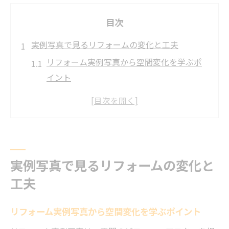
目次
実例写真で見るリフォームの変化と工夫
リフォーム実例写真から空間変化を学ぶポ
イント
ビフォーアフターで分かるリフォームの魅
力と工夫
リフォーム実例写真が伝える具体的な改善
点とは
費用を抑えたリフォーム事例写真の特徴や
実例写真で見るリフォームの変化と
工夫
工夫
おしゃれなリフォーム実例写真で得られる
発見
リフォーム実例写真から空間変化を学ぶポイント
戸建てリフォーム実例写真で理想の住まい