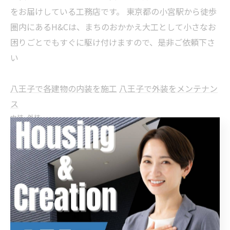
をお届けしている工務店です。 東京都の小宮駅から徒歩
圏内にあるH&Cは、まちのおかかえ大工として小さなお
困りごとでもすぐに駆け付けますので、是非ご依頼下さ
い
八王子で各建物の内装を施工
八王子で外装をメンテナン
ス
内装
外装
< 前のページ
一覧に戻る
次のページ >
カテゴリー
Categories