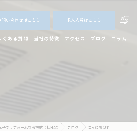
お問い合わせはこちら
求人応募はこちら
よくある質問
当社の特徴
アクセス
ブログ
コラム
内装
外装
エクステリア
新築
求人
王子のリフォームなら株式会社H&C
ブログ
こんにちは❣️