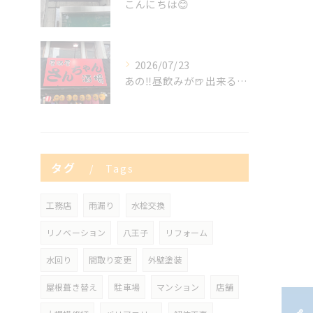
こんにちは😊
2026/07/23
あの‼️昼飲みが🍺出来る😍✨
タグ
Tags
工務店
雨漏り
水栓交換
リノベーション
八王子
リフォーム
水回り
間取り変更
外壁塗装
屋根葺き替え
駐車場
マンション
店舗