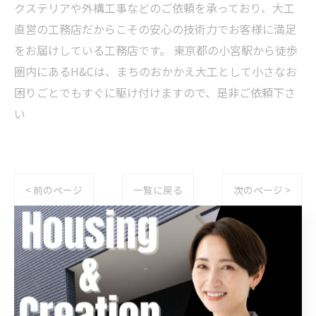
クステリアや外構工事などのご依頼を承っており、大工
直営の工務店だからこその安心の技術力でお客様に満足
をお届けしている工務店です。 東京都の小宮駅から徒歩
圏内にあるH&Cは、まちのおかかえ大工として小さなお
困りごとでもすぐに駆け付けますので、是非ご依頼下さ
い
< 前のページ
一覧に戻る
次のページ >
関連タグ
#八王子