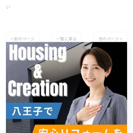
い
< 前のページ
一覧に戻る
次のページ >
カテゴリー
Categories
全てのカテゴリー
内装
外装
エクステリア
新築