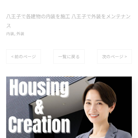
八王子で各建物の内装を施工
八王子で外装をメンテナン
ス
内装
外装
< 前のページ
一覧に戻る
次のページ >
関連タグ
#リフォーム
カテゴリー
Categories